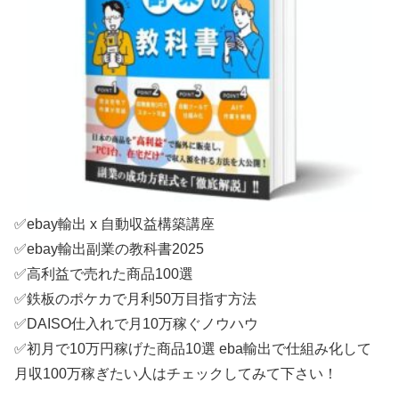
✅ebay輸出 x 自動収益構築講座
✅ebay輸出副業の教科書2025
✅高利益で売れた商品100選
✅鉄板のポケカで月利50万目指す方法
✅DAISO仕入れで月10万稼ぐノウハウ
✅初月で10万円稼げた商品10選 eba輸出で仕組み化して
月収100万稼ぎたい人はチェックしてみて下さい！