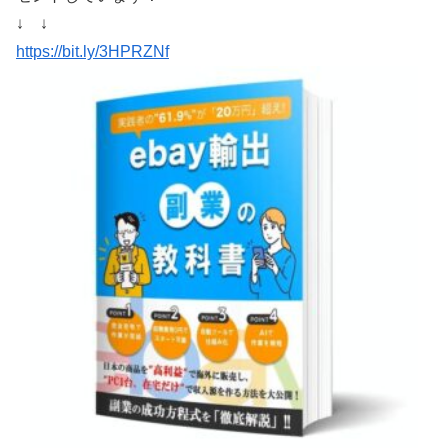
↓ ↓
https://bit.ly/3HPRZNf