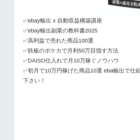
✅ebay輸出 x 自動収益構築講座
✅ebay輸出副業の教科書2025
✅高利益で売れた商品100選
✅鉄板のポケカで月利50万目指す方法
✅DAISO仕入れで月10万稼ぐノウハウ
✅初月で10万円稼げた商品10選 eba輸出で
下さい！