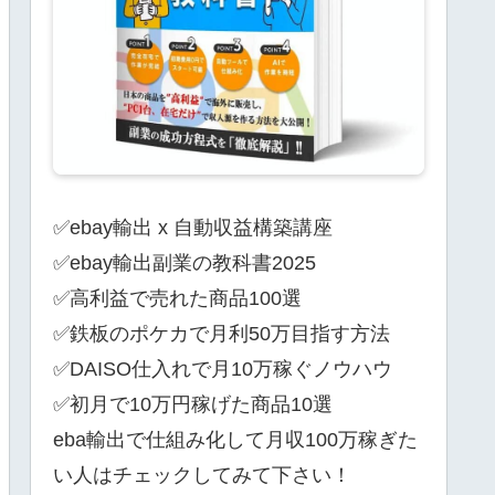
✅ebay輸出 x 自動収益構築講座
✅ebay輸出副業の教科書2025
✅高利益で売れた商品100選
✅鉄板のポケカで月利50万目指す方法
✅DAISO仕入れで月10万稼ぐノウハウ
✅初月で10万円稼げた商品10選
eba輸出で仕組み化して月収100万稼ぎた
い人はチェックしてみて下さい！