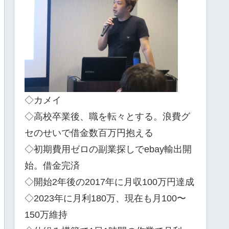
◇カメイ
◇高校卒業後、職を転々とする。浪費グ
セのせいで借金数百万円抱える
◇初期費用ゼロの副業探しでebay輸出開
始。借金完済
◇開始2年後の2017年に月収100万円達成
◇2023年に月利180万、現在も月100〜
150万維持