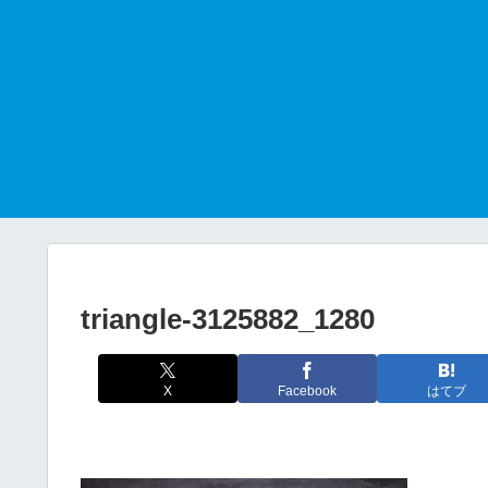
triangle-3125882_1280
X
Facebook
はてブ