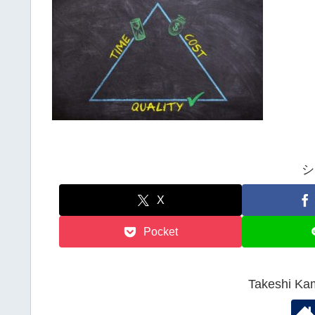
シ
X
Pocket
Takeshi