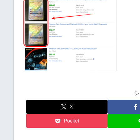
シ
X
Pocket