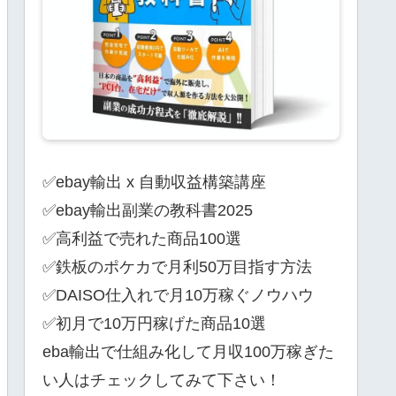
✅ebay輸出 x 自動収益構築講座
✅ebay輸出副業の教科書2025
✅高利益で売れた商品100選
✅鉄板のポケカで月利50万目指す方法
✅DAISO仕入れで月10万稼ぐノウハウ
✅初月で10万円稼げた商品10選
eba輸出で仕組み化して月収100万稼ぎた
い人はチェックしてみて下さい！