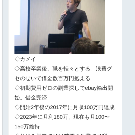
◇カメイ
◇高校卒業後、職を転々とする。浪費グ
セのせいで借金数百万円抱える
◇初期費用ゼロの副業探しでebay輸出開
始。借金完済
◇開始2年後の2017年に月収100万円達成
◇2023年に月利180万、現在も月100〜
150万維持