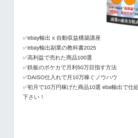
✅ebay輸出 x 自動収益構築講座
✅ebay輸出副業の教科書2025
✅高利益で売れた商品100選
✅鉄板のポケカで月利50万目指す方法
✅DAISO仕入れで月10万稼ぐノウハウ
✅初月で10万円稼げた商品10選 eba輸出で
下さい！