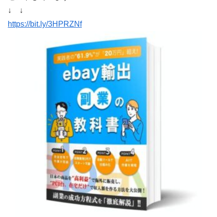
↓ ↓
https://bit.ly/3HPRZNf