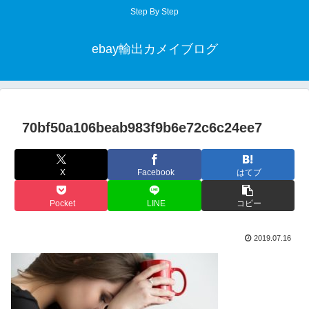
Step By Step
ebay輸出カメイブログ
70bf50a106beab983f9b6e72c6c24ee7
X
Facebook
はてブ
Pocket
LINE
コピー
2019.07.16