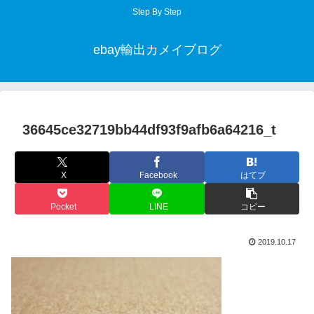
Step By Step
ebay輸出カメイブログ
36645ce32719bb44df93f9afb6a64216_t
X
Facebook
はてブ
Pocket
LINE
コピー
2019.10.17