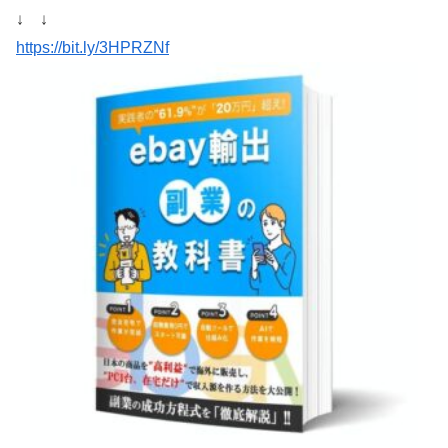
↓ ↓
https://bit.ly/3HPRZNf