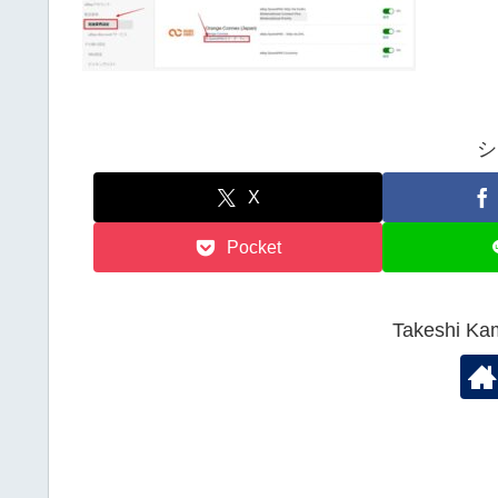
シ
X
Pocket
Takeshi