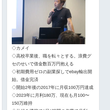
◇カメイ
◇高校卒業後、職を転々とする。浪費グ
セのせいで借金数百万円抱える
◇初期費用ゼロの副業探しでebay輸出開
始。借金完済
◇開始2年後の2017年に月収100万円達成
◇2023年に月利180万、現在も月100〜
150万維持