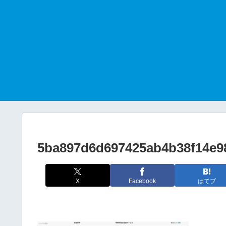
5ba897d6d697425ab4b38f14e9
X
Facebook
はてブ