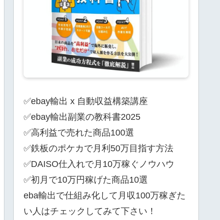
✅ebay輸出 x 自動収益構築講座
✅ebay輸出副業の教科書2025
✅高利益で売れた商品100選
✅鉄板のポケカで月利50万目指す方法
✅DAISO仕入れで月10万稼ぐノウハウ
✅初月で10万円稼げた商品10選
eba輸出で仕組み化して月収100万稼ぎた
い人はチェックしてみて下さい！