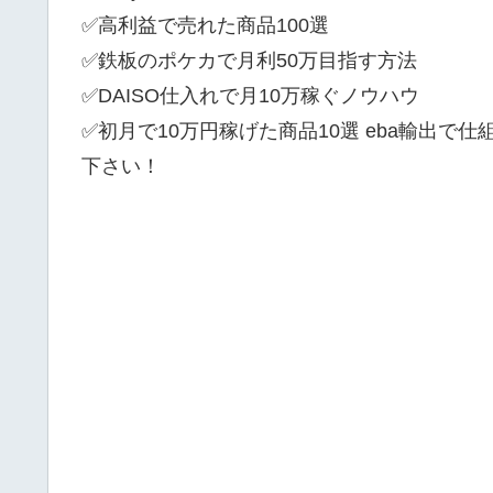
✅高利益で売れた商品100選
✅鉄板のポケカで月利50万目指す方法
✅DAISO仕入れで月10万稼ぐノウハウ
✅初月で10万円稼げた商品10選 eba輸出で
下さい！