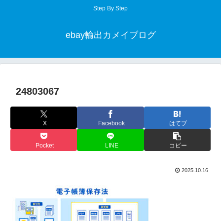
Step By Step
ebay輸出カメイブログ
24803067
X
Facebook
はてブ
Pocket
LINE
コピー
2025.10.16