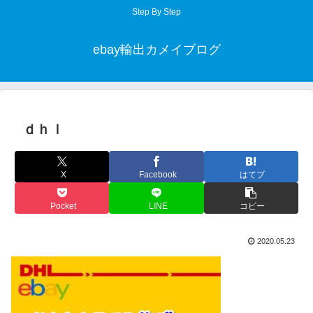
Step By Step
ebay輸出カメイブログ
ｄｈｌ
X
Facebook
はてブ
Pocket
LINE
コピー
2020.05.23