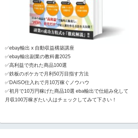
✅ebay輸出 x 自動収益構築講座
✅ebay輸出副業の教科書2025
✅高利益で売れた商品100選
✅鉄板のポケカで月利50万目指す方法
✅DAISO仕入れで月10万稼ぐノウハウ
✅初月で10万円稼げた商品10選 eba輸出で仕組み化して
月収100万稼ぎたい人はチェックしてみて下さい！