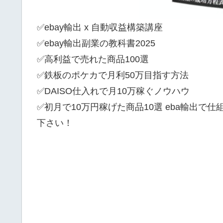
✅ebay輸出 x 自動収益構築講座
✅ebay輸出副業の教科書2025
✅高利益で売れた商品100選
✅鉄板のポケカで月利50万目指す方法
✅DAISO仕入れで月10万稼ぐノウハウ
✅初月で10万円稼げた商品10選 eba輸出で
下さい！