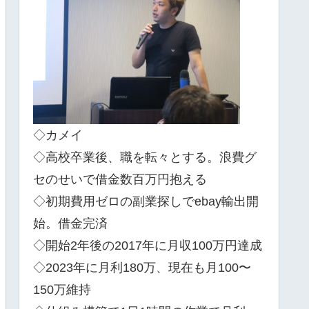
◇カメイ
◇高校卒業後、職を転々とする。浪費グ
セのせいで借金数百万円抱える
◇初期費用ゼロの副業探しでebay輸出開
始。借金完済
◇開始2年後の2017年に月収100万円達成
◇2023年に月利180万、現在も月100〜
150万維持