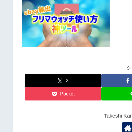
シ
X
Pocket
Takeshi