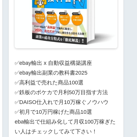
✅ebay輸出 x 自動収益構築講座
✅ebay輸出副業の教科書2025
✅高利益で売れた商品100選
✅鉄板のポケカで月利50万目指す方法
✅DAISO仕入れで月10万稼ぐノウハウ
✅初月で10万円稼げた商品10選
eba輸出で仕組み化して月収100万稼ぎた
い人はチェックしてみて下さい！