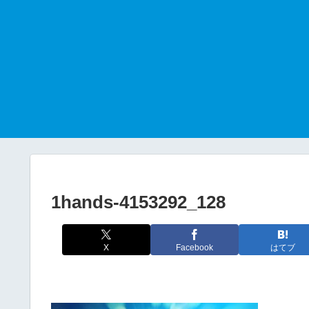
1hands-4153292_128
X
Facebook
はてブ