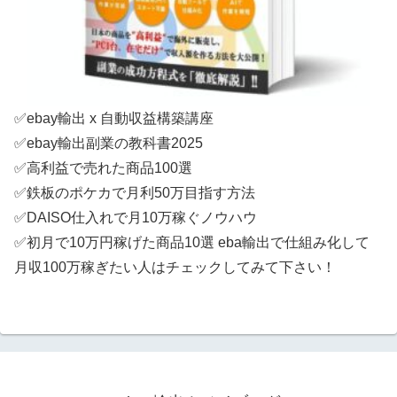
✅ebay輸出 x 自動収益構築講座
✅ebay輸出副業の教科書2025
✅高利益で売れた商品100選
✅鉄板のポケカで月利50万目指す方法
✅DAISO仕入れで月10万稼ぐノウハウ
✅初月で10万円稼げた商品10選 eba輸出で仕組み化して
月収100万稼ぎたい人はチェックしてみて下さい！