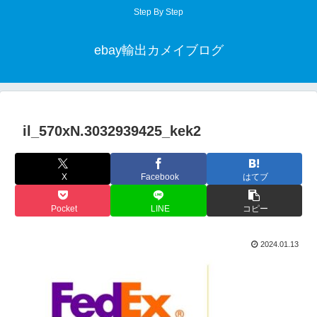
Step By Step
ebay輸出カメイブログ
il_570xN.3032939425_kek2
X
Facebook
はてブ
Pocket
LINE
コピー
2024.01.13