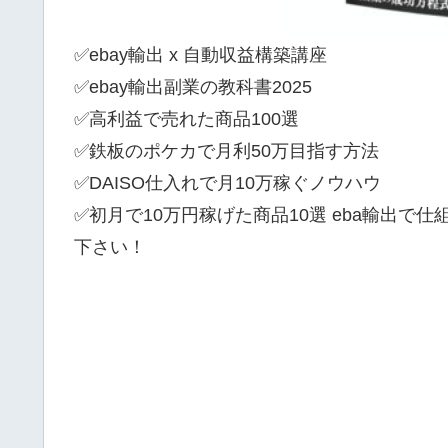
✅ebay輸出 x 自動収益構築講座
✅ebay輸出副業の教科書2025
✅高利益で売れた商品100選
✅鉄板のポケカで月利50万目指す方法
✅DAISO仕入れで月10万稼ぐノウハウ
✅初月で10万円稼げた商品10選 eba輸出で
下さい！