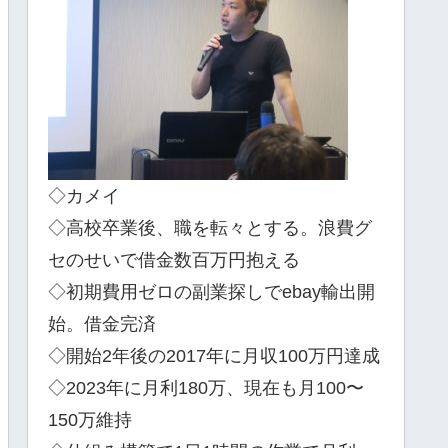
◇カメイ
◇高校卒業後、職を転々とする。浪費グ
セのせいで借金数百万円抱える
◇初期費用ゼロの副業探しでebay輸出開
始。借金完済
◇開始2年後の2017年に月収100万円達成
◇2023年に月利180万、現在も月100〜
150万維持