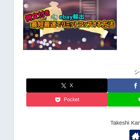
シ
X
Pocket
Takeshi