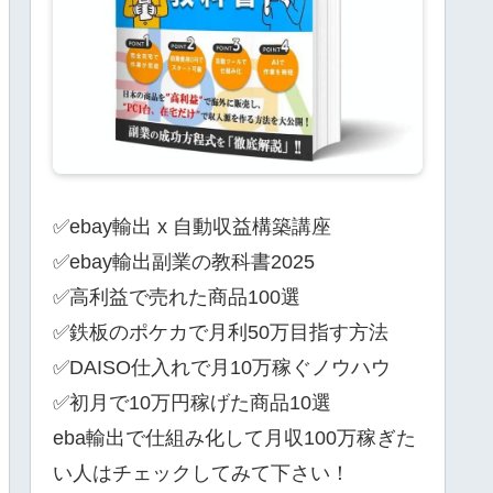
✅ebay輸出 x 自動収益構築講座
✅ebay輸出副業の教科書2025
✅高利益で売れた商品100選
✅鉄板のポケカで月利50万目指す方法
✅DAISO仕入れで月10万稼ぐノウハウ
✅初月で10万円稼げた商品10選
eba輸出で仕組み化して月収100万稼ぎた
い人はチェックしてみて下さい！