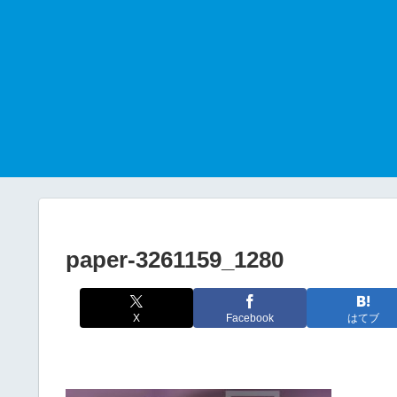
paper-3261159_1280
X
Facebook
はてブ