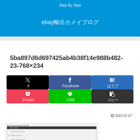
Step By Step
ebay輸出カメイブログ
5ba897d6d697425ab4b38f14e988b482-
23-768×234
X
Facebook
はてブ
Pocket
LINE
コピー
2022.07.27