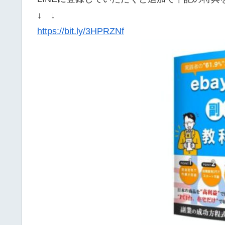
↓ ↓
https://bit.ly/3HPRZNf