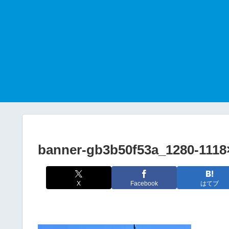
banner-gb3b50f53a_1280-1118
X
Facebook
はてブ