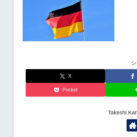
シ
X
Pocket
Takeshi