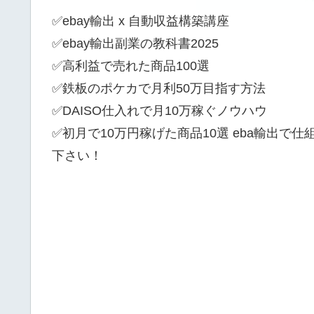
✅ebay輸出 x 自動収益構築講座
✅ebay輸出副業の教科書2025
✅高利益で売れた商品100選
✅鉄板のポケカで月利50万目指す方法
✅DAISO仕入れで月10万稼ぐノウハウ
✅初月で10万円稼げた商品10選 eba輸出で
下さい！