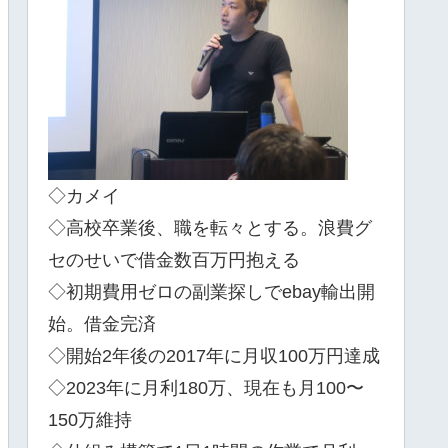
◇カメイ
◇高校卒業後、職を転々とする。浪費グ
セのせいで借金数百万円抱える
◇初期費用ゼロの副業探しでebay輸出開
始。借金完済
◇開始2年後の2017年に月収100万円達成
◇2023年に月利180万、現在も月100〜
150万維持