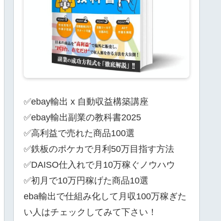
✅ebay輸出 x 自動収益構築講座
✅ebay輸出副業の教科書2025
✅高利益で売れた商品100選
✅鉄板のポケカで月利50万目指す方法
✅DAISO仕入れで月10万稼ぐノウハウ
✅初月で10万円稼げた商品10選
eba輸出で仕組み化して月収100万稼ぎた
い人はチェックしてみて下さい！