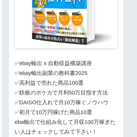
✅ebay輸出 x 自動収益構築講座
✅ebay輸出副業の教科書2025
✅高利益で売れた商品100選
✅鉄板のポケカで月利50万目指す方法
✅DAISO仕入れで月10万稼ぐノウハウ
✅初月で10万円稼げた商品10選
eba輸出で仕組み化して月収100万稼ぎた
い人はチェックしてみて下さい！