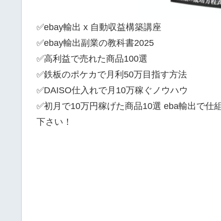
✅ebay輸出 x 自動収益構築講座
✅ebay輸出副業の教科書2025
✅高利益で売れた商品100選
✅鉄板のポケカで月利50万目指す方法
✅DAISO仕入れで月10万稼ぐノウハウ
✅初月で10万円稼げた商品10選 eba輸出で
下さい！