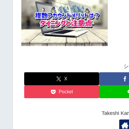
シ
X
Pocket
Takeshi