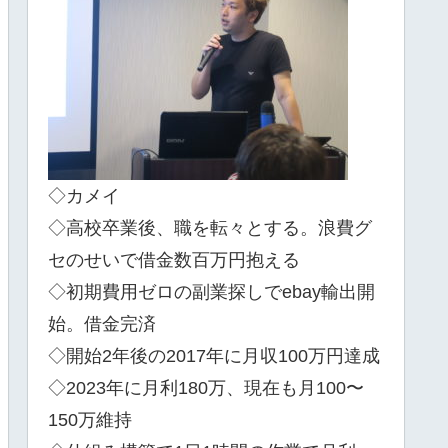
◇カメイ
◇高校卒業後、職を転々とする。浪費グ
セのせいで借金数百万円抱える
◇初期費用ゼロの副業探しでebay輸出開
始。借金完済
◇開始2年後の2017年に月収100万円達成
◇2023年に月利180万、現在も月100〜
150万維持