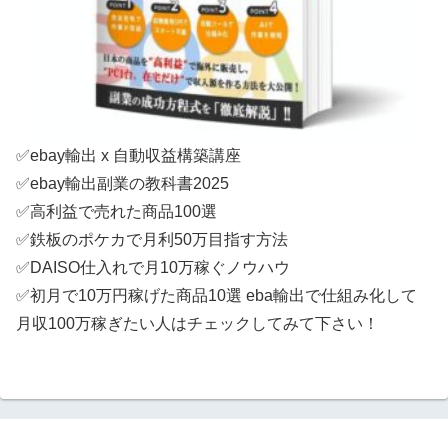
✅ebay輸出 x 自動収益構築講座
✅ebay輸出副業の教科書2025
✅高利益で売れた商品100選
✅鉄板のポケカで月利50万目指す方法
✅DAISO仕入れで月10万稼ぐノウハウ
✅初月で10万円稼げた商品10選 eba輸出で仕組み化して
月収100万稼ぎたい人はチェックしてみて下さい！