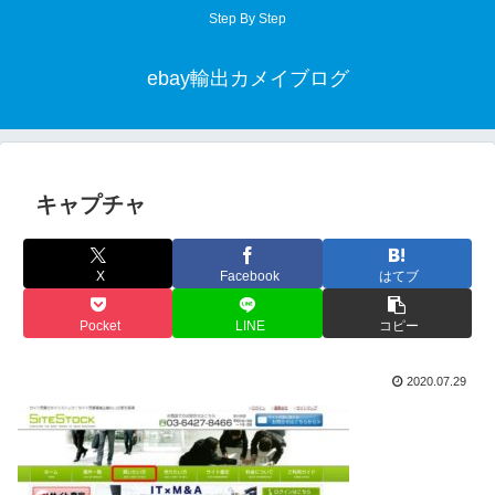
Step By Step
ebay輸出カメイブログ
キャプチャ
X
Facebook
はてブ
Pocket
LINE
コピー
2020.07.29