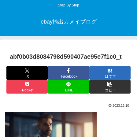
Step By Step
ebay輸出カメイブログ
abf0b03d8084798d590407ae95e7f1c0_t
X
Facebook
はてブ
Pocket
LINE
コピー
2023.12.10