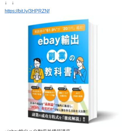
↓ ↓
https://bit.ly/3HPRZNf