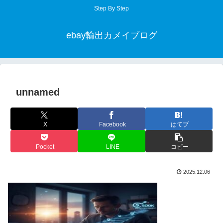
Step By Step
ebay輸出カメイブログ
unnamed
X
Facebook
はてブ
Pocket
LINE
コピー
2025.12.06