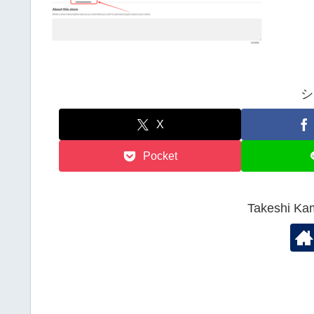
シ
X
Pocket
Takeshi