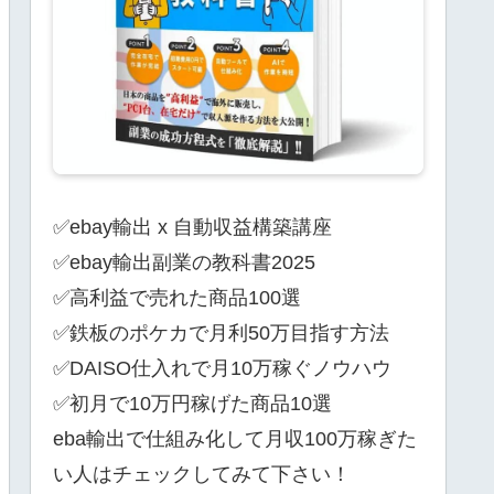
✅ebay輸出 x 自動収益構築講座
✅ebay輸出副業の教科書2025
✅高利益で売れた商品100選
✅鉄板のポケカで月利50万目指す方法
✅DAISO仕入れで月10万稼ぐノウハウ
✅初月で10万円稼げた商品10選
eba輸出で仕組み化して月収100万稼ぎた
い人はチェックしてみて下さい！