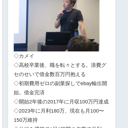
◇カメイ
◇高校卒業後、職を転々とする。浪費グ
セのせいで借金数百万円抱える
◇初期費用ゼロの副業探しでebay輸出開
始。借金完済
◇開始2年後の2017年に月収100万円達成
◇2023年に月利180万、現在も月100〜
150万維持