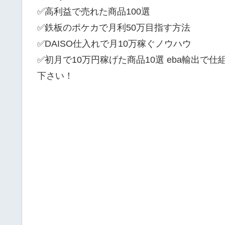
✅高利益で売れた商品100選
✅鉄板のポケカで月利50万目指す方法
✅DAISO仕入れで月10万稼ぐノウハウ
✅初月で10万円稼げた商品10選 eba輸出で
下さい！