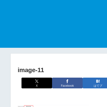
image-11
X
Facebook
はてブ