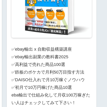
✅ebay輸出 x 自動収益構築講座
✅ebay輸出副業の教科書2025
✅高利益で売れた商品100選
✅鉄板のポケカで月利50万目指す方法
✅DAISO仕入れで月10万稼ぐノウハウ
✅初月で10万円稼げた商品10選
eba輸出で仕組み化して月収100万稼ぎた
い人はチェックしてみて下さい！