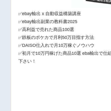
✅ebay輸出 x 自動収益構築講座
✅ebay輸出副業の教科書2025
✅高利益で売れた商品100選
✅鉄板のポケカで月利50万目指す方法
✅DAISO仕入れで月10万稼ぐノウハウ
✅初月で10万円稼げた商品10選 eba輸出で
下さい！