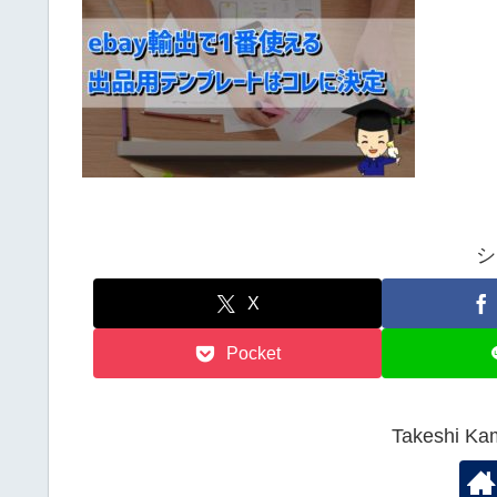
シ
X
Pocket
Takeshi