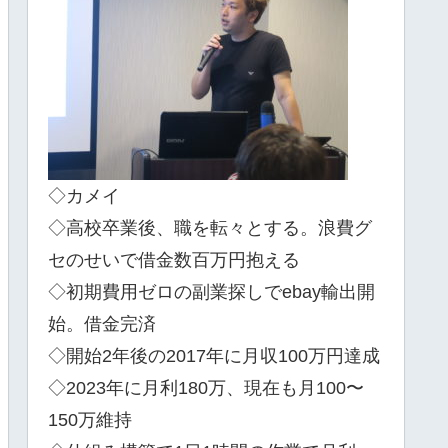
◇カメイ
◇高校卒業後、職を転々とする。浪費グ
セのせいで借金数百万円抱える
◇初期費用ゼロの副業探しでebay輸出開
始。借金完済
◇開始2年後の2017年に月収100万円達成
◇2023年に月利180万、現在も月100〜
150万維持