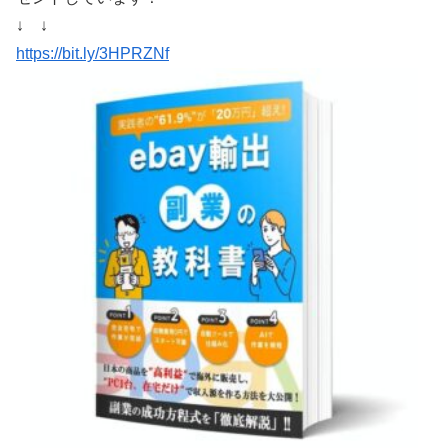
↓ ↓
https://bit.ly/3HPRZNf