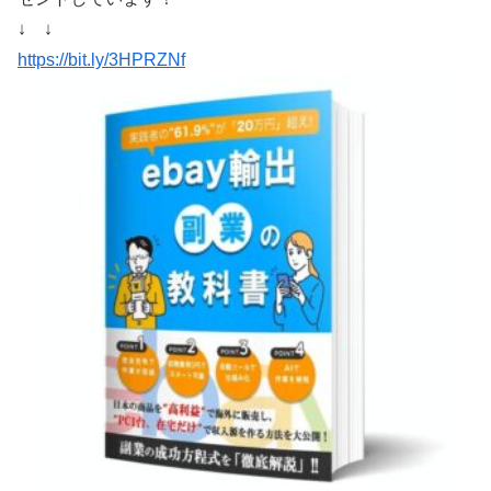
↓ ↓
https://bit.ly/3HPRZNf