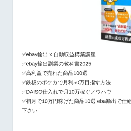
✅ebay輸出 x 自動収益構築講座
✅ebay輸出副業の教科書2025
✅高利益で売れた商品100選
✅鉄板のポケカで月利50万目指す方法
✅DAISO仕入れで月10万稼ぐノウハウ
✅初月で10万円稼げた商品10選 eba輸出で
下さい！