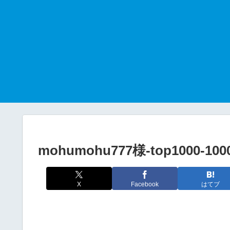
mohumohu777様-top1000-100
X
Facebook
はてブ