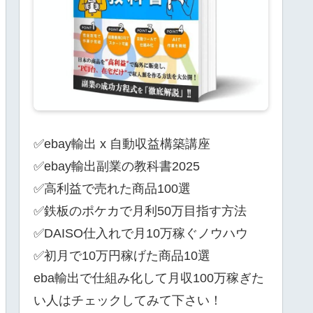
✅ebay輸出 x 自動収益構築講座
✅ebay輸出副業の教科書2025
✅高利益で売れた商品100選
✅鉄板のポケカで月利50万目指す方法
✅DAISO仕入れで月10万稼ぐノウハウ
✅初月で10万円稼げた商品10選
eba輸出で仕組み化して月収100万稼ぎた
い人はチェックしてみて下さい！