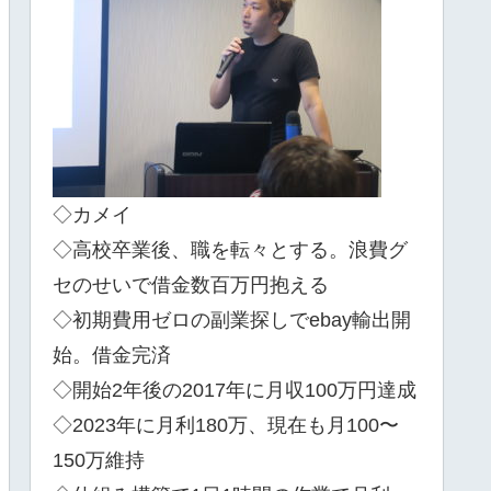
◇カメイ
◇高校卒業後、職を転々とする。浪費グ
セのせいで借金数百万円抱える
◇初期費用ゼロの副業探しでebay輸出開
始。借金完済
◇開始2年後の2017年に月収100万円達成
◇2023年に月利180万、現在も月100〜
150万維持