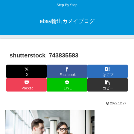
Step By Step
ebay輸出カメイブログ
shutterstock_743835583
X
Facebook
はてブ
Pocket
LINE
コピー
2022.12.27