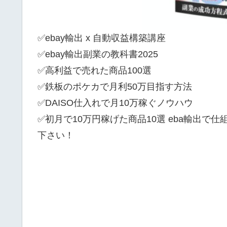
✅ebay輸出 x 自動収益構築講座
✅ebay輸出副業の教科書2025
✅高利益で売れた商品100選
✅鉄板のポケカで月利50万目指す方法
✅DAISO仕入れで月10万稼ぐノウハウ
✅初月で10万円稼げた商品10選 eba輸出で
下さい！