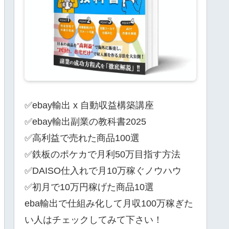
✅ebay輸出 x 自動収益構築講座
✅ebay輸出副業の教科書2025
✅高利益で売れた商品100選
✅鉄板のポケカで月利50万目指す方法
✅DAISO仕入れで月10万稼ぐノウハウ
✅初月で10万円稼げた商品10選
eba輸出で仕組み化して月収100万稼ぎた
い人はチェックしてみて下さい！