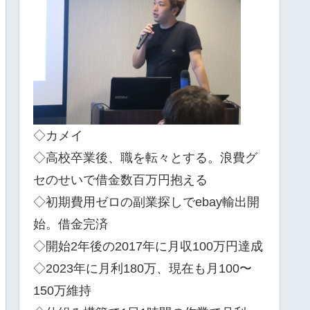
◇カメイ
◇高校卒業後、職を転々とする。浪費グ
セのせいで借金数百万円抱える
◇初期費用ゼロの副業探しでebay輸出開
始。借金完済
◇開始2年後の2017年に月収100万円達成
◇2023年に月利180万、現在も月100〜
150万維持