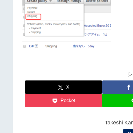
シ
X
Pocket
Takeshi