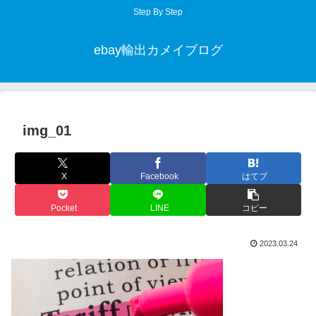
Step By Step
ebay輸出カメイブログ
img_01
X
Facebook
はてブ
Pocket
LINE
コピー
2023.03.24