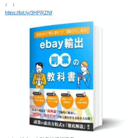
↓ ↓
https://bit.ly/3HPRZNf