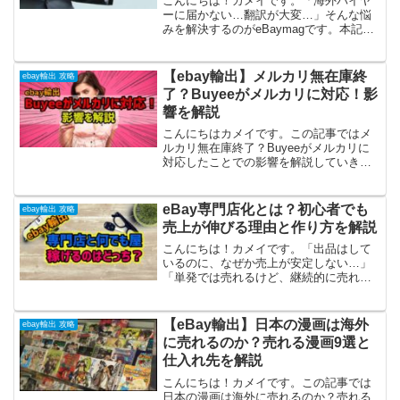
こんにちは！カメイです。「海外バイヤ
ーに届かない…翻訳が大変…」そんな悩
みを解決するのがeBaymagです。本記事
では、ツール導入後に売上が急上昇した
事例や操作手順をもとに、「多国言語対
応 × 多通貨設定」でリスティングの見つ
【ebay輸出】メルカリ無在庫終
ebay輸出 攻略
けられやすさを...
了？Buyeeがメルカリに対応！影
響を解説
こんにちはカメイです。この記事ではメ
ルカリ無在庫終了？Buyeeがメルカリに
対応したことでの影響を解説していきま
す。メルカリは11月15日（2019年）世界
100以上の国・地域で展開している代理購
入サービス「Buyee」（バイイー）と連
eBay専門店化とは？初心者でも
ebay輸出 攻略
携。...
売上が伸びる理由と作り方を解説
こんにちは！カメイです。「出品はして
いるのに、なぜか売上が安定しない…」
「単発では売れるけど、継続的に売れな
い…」もしかすると今、そんな状態では
ないでしょうか。毎日リサーチして、出
品して。それでも結果が出ないと、「や
【eBay輸出】日本の漫画は海外
ebay輸出 攻略
り方が間違っているのかな...
に売れるのか？売れる漫画9選と
仕入れ先を解説
こんにちは！カメイです。この記事では
日本の漫画は海外に売れるのか？売れる