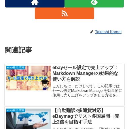
Takeshi Kamei
関連記事
ebayセール設定で売上アップ！
ebay輸出 攻略
Markdown Managerの効果的な
使い方を解説
こんにちは、たけしです。この記事では
セール設定Markdown Managerを効果的に
使用し売り上げをアップさせる方法を解
説していきます。自分のお店の商品の露
出を上げ目立たせることができれば、当
然販売できるチャンスは増えますよね？
【自動翻訳×多通貨対応】
ebay輸出 攻略
効果的に...
eBaymagでリスト多国展開→売
上2倍を目指す手法