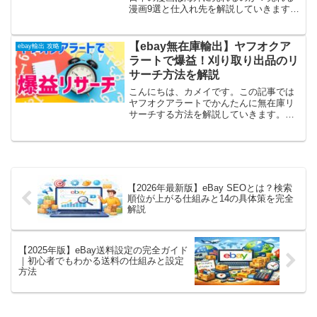
漫画9選と仕入れ先を解説していきます。
日本の漫画は海外で売れるの？ 日本語で
も大丈夫？ どこから仕入れるの？と思わ
れる方も多いと思います。日本と言えば
【ebay無在庫輸出】ヤフオクア
ebay輸出 攻略
アニメ、漫画とい...
ラートで爆益！刈り取り出品のリ
サーチ方法を解説
こんにちは、カメイです。この記事では
ヤフオクアラートでかんたんに無在庫リ
サーチする方法を解説していきます。
ebay輸出の仕入れ先でヤフオクを使うこ
とで高利益商材を簡単に探す事ができる
のですが、このような悩みをよく聞きま
す。 中々タイミングよ...
【2026年最新版】eBay SEOとは？検索
順位が上がる仕組みと14の具体策を完全
解説
【2025年版】eBay送料設定の完全ガイド
｜初心者でもわかる送料の仕組みと設定
方法