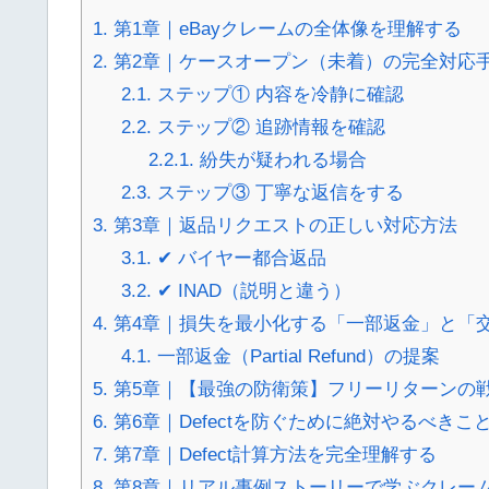
1.
第1章｜eBayクレームの全体像を理解する
2.
第2章｜ケースオープン（未着）の完全対応
2.1.
ステップ① 内容を冷静に確認
2.2.
ステップ② 追跡情報を確認
2.2.1.
紛失が疑われる場合
2.3.
ステップ③ 丁寧な返信をする
3.
第3章｜返品リクエストの正しい対応方法
3.1.
✔ バイヤー都合返品
3.2.
✔ INAD（説明と違う）
4.
第4章｜損失を最小化する「一部返金」と「
4.1.
一部返金（Partial Refund）の提案
5.
第5章｜【最強の防衛策】フリーリターンの
6.
第6章｜Defectを防ぐために絶対やるべきこ
7.
第7章｜Defect計算方法を完全理解する
8.
第8章｜リアル事例ストーリーで学ぶクレー