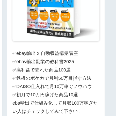
✅ebay輸出 x 自動収益構築講座
✅ebay輸出副業の教科書2025
✅高利益で売れた商品100選
✅鉄板のポケカで月利50万目指す方法
✅DAISO仕入れで月10万稼ぐノウハウ
✅初月で10万円稼げた商品10選
eba輸出で仕組み化して月収100万稼ぎた
い人はチェックしてみて下さい！