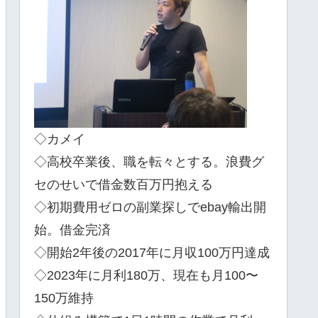
◇カメイ
◇高校卒業後、職を転々とする。浪費グ
セのせいで借金数百万円抱える
◇初期費用ゼロの副業探しでebay輸出開
始。借金完済
◇開始2年後の2017年に月収100万円達成
◇2023年に月利180万、現在も月100〜
150万維持