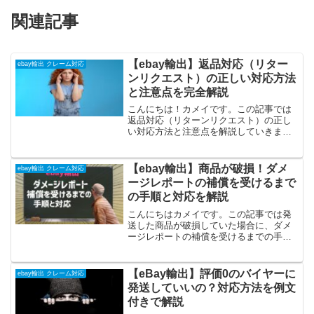
関連記事
【ebay輸出】返品対応（リター
ebay輸出 クレーム対応
ンリクエスト）の正しい対応方法
と注意点を完全解説
こんにちは！カメイです。この記事では
返品対応（リターンリクエスト）の正し
い対応方法と注意点を解説していきま
す。ebay輸出に取り組むセラーにとって
避けられない壁、それがリターンリクエ
ストです。 バイヤーから返品対応（リタ
【ebay輸出】商品が破損！ダメ
ebay輸出 クレーム対応
ーンリクエスト）が来...
ージレポートの補償を受けるまで
の手順と対応を解説
こんにちはカメイです。この記事では発
送した商品が破損していた場合に、ダメ
ージレポートの補償を受けるまでの手順
と対応を解説していきます。バイヤーか
ら「届いた商品が壊れとるやないか
ー！」とクレームが入ることがたまにあ
【eBay輸出】評価0のバイヤーに
ebay輸出 クレーム対応
ります。 保険を適用させるに...
発送していいの？対応方法を例文
付きで解説