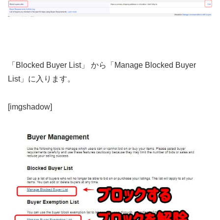
「Blocked Buyer List」 から「Manage Blocked Buyer
List」に入ります。
[imgshadow]