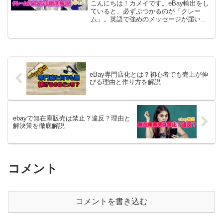
法を徹底解説
こんにちは！カメイです。eBay輸出をし
ていると、必ずぶつかるのが「クレー
ム」。英語で強めのメッセージが届いた
瞬間、心臓が止まりそうになりますよ
ね。 ケースオープンされたらどうすれば
いい？ どんなクレームが多いの？ 返金し
ないとダメ？ De...
eBay専門店化とは？初心者でも売上が伸
びる理由と作り方を解説
ebayで無在庫販売は禁止？違反？理由と
解決策を徹底解説
コメント
コメントを書き込む