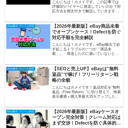
こんにちは！カメイです。この記事では
評価0のバイヤーに発送していいのか？対
応方法を例文付きで解説していきます。
「やったー商品が売れたー」と思ってバ
イヤーの評価を見たら評価が0...「どうし
よう、発送してもいいのかな？」って悩
【2026年最新版】eBay商品未着
ebay輸出 クレーム対応
んでしまうことっ...
でオープンケース！Defectを防ぐ
対応手順を完全解説
こんにちは！カメイです。eBay輸出で必
ず起こるトラブルの一つが「商品未
着」。・発送したのに届いていないと言
われた・バイヤーから催促メッセージが
来た・ケースオープンされた焦りますよ
ね。でも安心してください。商品未着に
【SEOと売上UP】eBayは“無料
ebay輸出 クレーム対応
は“型”があります。この...
返品”で稼げ！フリーリターン戦
略の全貌
こんにちはカメイです！返品対応を“無料
返品（Free Return）”に切り替えて、検索
表示優遇＋購入率最大25％アップした実
例をご存じですか？本記事では、Cassini
上の検索順位改善に直結するフリーリタ
ーン設定の仕組みと、実際の数値デー...
【2026年最新版】eBayケースオ
ebay輸出 クレーム対応
ープン完全対策｜クレーム対応は
まず交渉！Defectを防ぐ具体的方