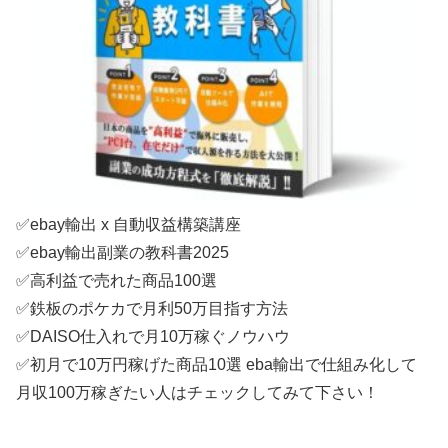
✅ebay輸出 x 自動収益構築講座
✅ebay輸出副業の教科書2025
✅高利益で売れた商品100選
✅鉄板のポケカで月利50万目指す方法
✅DAISO仕入れで月10万稼ぐノウハウ
✅初月で10万円稼げた商品10選 eba輸出で仕組み化して
月収100万稼ぎたい人はチェックしてみて下さい！