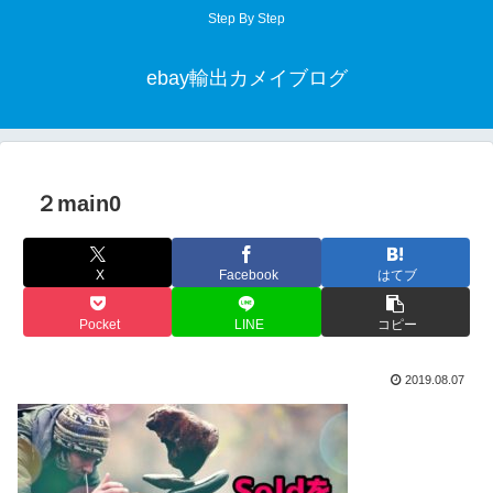
Step By Step
ebay輸出カメイブログ
２main0
X
Facebook
はてブ
Pocket
LINE
コピー
2019.08.07