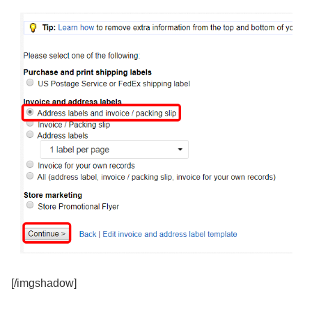
[/imgshadow]