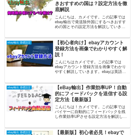
の出荷予定はいつ...
きおすすめの国は？設定方法を徹
底解説
こんにちは、カメイです。この記事では
ebay輸出で発送除外国にするべきおすす
めの国とその設定方法を解説していきま
す。eBayは世界中のバイヤーから購入さ
れますが、購入後発送をしても未着トラ
ブルが多い国や地域があります。こんな
【初心者向け】ebayアカウント
ebay輸出 基礎設定
不安や悩みをよく...
登録方法を画像でわかりやすく解
説！
こんにちはカメイです。この記事では
ebayアカウント登録方法を画像でわかり
やすく解説していきます。ebayは英語表
記なので、「登録や設定が難しいのか
な？」って思ってしまいますよね？この
記事ではアカウントの作成方法を画像付
【eBay輸出】作業効率UP！自動
ebay輸出 基礎設定
きで分かりやすく解説...
的にフィードバックを送信する設
定方法【最新版】
こんにちは！カメイです。この記事では
バイヤーに自動的にフィードバックを残
し作業効率UPさせる設定方法を解説して
いきます。販売件数が多くなってくると1
つ1つの取引に対してフィードバックを残
すのはけっこうめんどくさいですよね？
【最新版】初心者必見！ebayで
ebay輸出 基礎設定