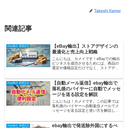
Takeshi Kamei
関連記事
【eBay輸出】ストアデザインの
ebay輸出 基礎設定
最適化と売上向上戦略
こんにちは、カメイです！eBayでの輸出
ビジネスを成功させるためには、商品の
選定や価格設定だけでなく、ストアデザ
インの最適化も重要な要素となります。
魅力的で使いやすいストアデザインは、
バイヤーの信頼を獲得し、売上向上に直
【自動メール返信】ebay輸出で
ebay輸出 基礎設定
結します。 どうやっ...
落札後のバイヤーに自動でメッセ
ージを送る設定を解説
こんにちは！カメイです。この記事では
落札後のバイヤーへ自動返信メールでメ
ッセージを送る設定と使い方を解説して
いきます。ebayで商品を落札したバイヤ
ーからよく来る質問を上げてみました。
商品はもう発送してくれましたか？ 商品
ebay輸出で発送除外国にするべ
ebay輸出 基礎設定