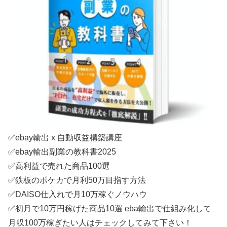
✅ebay輸出 x 自動収益構築講座
✅ebay輸出副業の教科書2025
✅高利益で売れた商品100選
✅鉄板のポケカで月利50万目指す方法
✅DAISO仕入れで月10万稼ぐノウハウ
✅初月で10万円稼げた商品10選 eba輸出で仕組み化して
月収100万稼ぎたい人はチェックしてみて下さい！