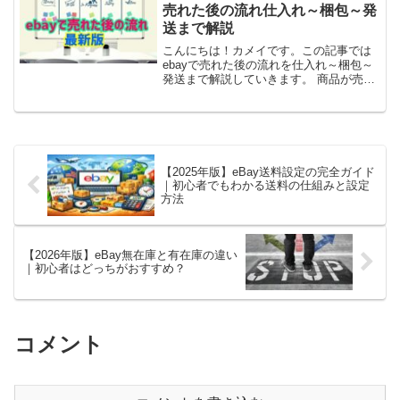
実はebayにはフ...
売れた後の流れ仕入れ～梱包～発
送まで解説
こんにちは！カメイです。この記事では
ebayで売れた後の流れを仕入れ～梱包～
発送まで解説していきます。 商品が売れ
た後はどうすればいいの？ 発送までの具
体的な流れを知りたいと思われる方も多
いと思います。僕も最初は商品が売れた
喜びと、発送作業...
【2025年版】eBay送料設定の完全ガイド
｜初心者でもわかる送料の仕組みと設定
方法
【2026年版】eBay無在庫と有在庫の違い
｜初心者はどっちがおすすめ？
コメント