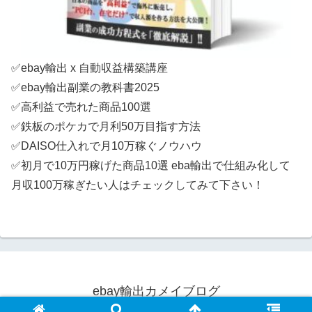
✅ebay輸出 x 自動収益構築講座
✅ebay輸出副業の教科書2025
✅高利益で売れた商品100選
✅鉄板のポケカで月利50万目指す方法
✅DAISO仕入れで月10万稼ぐノウハウ
✅初月で10万円稼げた商品10選 eba輸出で仕組み化して
月収100万稼ぎたい人はチェックしてみて下さい！
ebay輸出カメイブログ
© 2018 ebay輸出カメイブログ.