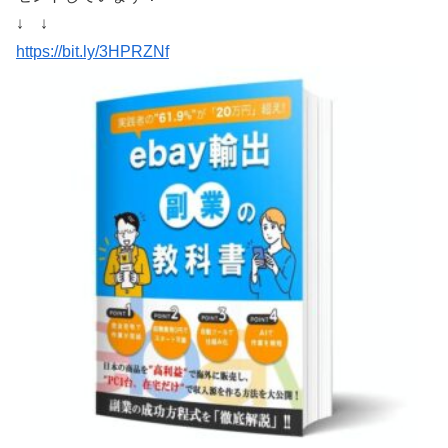
↓ ↓
https://bit.ly/3HPRZNf