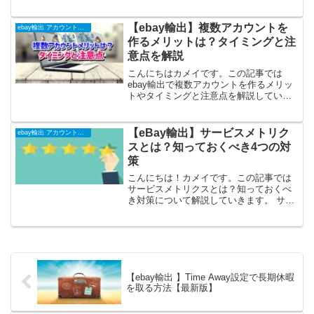
そもそも重複出品って何？ 簡単に確認で
きて防げるの？と思われる方も多いと思
います。結論から言いましょう、確認で
【ebay輸出】複数アカウントを
ebay輸出 アカウント運用
きるサイトがありそ...
作るメリットは？タイミングと注
意点を解説
こんにちはカメイです。この記事では
ebay輸出で複数アカウントを作るメリッ
トやタイミングと注意点を解説していき
ます。 サブアカウントはあったほうが良
いのか？ サブアカウントを作る場合いつ
作ったほうがいいのか？ 複数アカウント
【eBay輸出】サービスメトリク
ebay輸出 アカウント運用
を持つメリットっ...
スとは？知っておくべき4つの対
策
こんにちは！カメイです。この記事では
サービスメトリクスとは？知っておくべ
き対策について解説していきます。 サー
ビスメトリクスってなに？ ふだんのお店
の運営に影響するの？と思われる方も多
いと思います。結論から言いましょう！
ペナルティを課されて...
【ebay輸出 】Time Away設定で長期休暇
を取る方法【最新版】