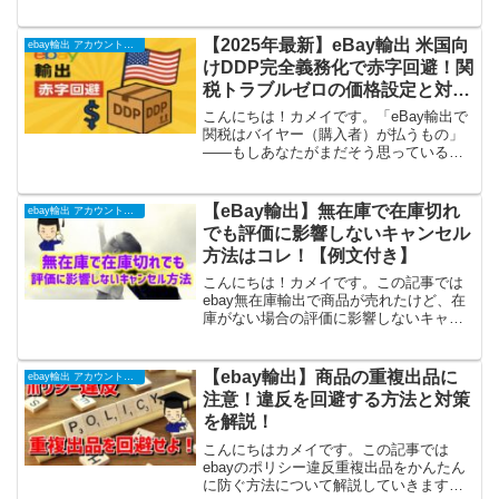
います」 「商品を削除しました」
「Settlement Offer（和解案）」という英
語のメールが届いた 「○○ドル支払って...
【2025年最新】eBay輸出 米国向
ebay輸出 アカウント運用
けDDP完全義務化で赤字回避！関
税トラブルゼロの価格設定と対応
策
こんにちは！カメイです。「eBay輸出で
関税はバイヤー（購入者）が払うもの」
――もしあなたがまだそう思っているな
ら、いますぐ認識をアップデートする必
要があります。なぜなら、2025年10月17
日より、日本から米国へのeBay輸出
【eBay輸出】無在庫で在庫切れ
ebay輸出 アカウント運用
（2,500...
でも評価に影響しないキャンセル
方法はコレ！【例文付き】
こんにちは！カメイです。この記事では
ebay無在庫輸出で商品が売れたけど、在
庫がない場合の評価に影響しないキャン
セル方法を解説していきます。ebay輸出
で無在庫販売すると必ず直面する悩みが
出てきます。 売れた商品がどこにも売っ
【ebay輸出】商品の重複出品に
ebay輸出 アカウント運用
ていない バイ...
注意！違反を回避する方法と対策
を解説！
こんにちはカメイです。この記事では
ebayのポリシー違反重複出品をかんたん
に防ぐ方法について解説していきます。