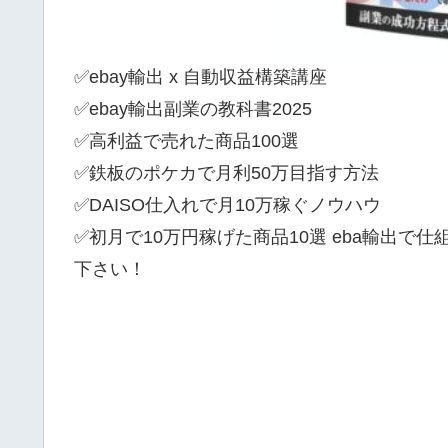
✅ebay輸出 x 自動収益構築講座
✅ebay輸出副業の教科書2025
✅高利益で売れた商品100選
✅鉄板のポケカで月利50万目指す方法
✅DAISO仕入れで月10万稼ぐノウハウ
✅初月で10万円稼げた商品10選 eba輸出で
下さい！