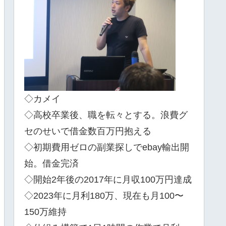
◇カメイ
◇高校卒業後、職を転々とする。浪費グ
セのせいで借金数百万円抱える
◇初期費用ゼロの副業探しでebay輸出開
始。借金完済
◇開始2年後の2017年に月収100万円達成
◇2023年に月利180万、現在も月100〜
150万維持