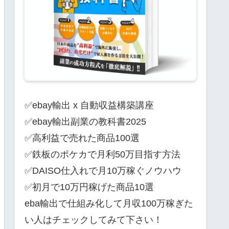
✅ebay輸出 x 自動収益構築講座
✅ebay輸出副業の教科書2025
✅高利益で売れた商品100選
✅鉄板のポケカで月利50万目指す方法
✅DAISO仕入れで月10万稼ぐノウハウ
✅初月で10万円稼げた商品10選
eba輸出で仕組み化して月収100万稼ぎた
い人はチェックしてみて下さい！