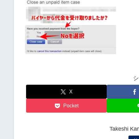
シ
X
Pocket
Takeshi