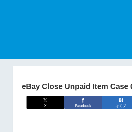
eBay Close Unpaid Item Case 
X
Facebook
はてブ