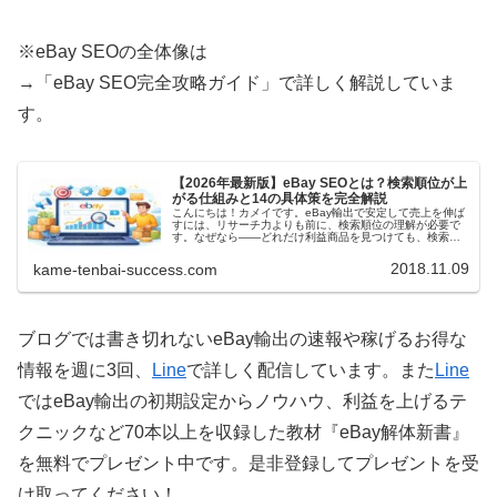
※eBay SEOの全体像は
→「eBay SEO完全攻略ガイド」で詳しく解説していま
す。
【2026年最新版】eBay SEOとは？検索順位が上
がる仕組みと14の具体策を完全解説
こんにちは！カメイです。eBay輸出で安定して売上を伸ば
すには、リサーチ力よりも前に、検索順位の理解が必要で
す。なぜなら――どれだけ利益商品を見つけても、検索結
果に表示されなければ売れないからです。この記事では、
✔ eBay SEOの本質✔...
2018.11.09
kame-tenbai-success.com
ブログでは書き切れないeBay輸出の速報や稼げるお得な
情報を週に3回、
Line
で詳しく配信しています。また
Line
ではeBay輸出の初期設定からノウハウ、利益を上げるテ
クニックなど70本以上を収録した教材『eBay解体新書』
を無料でプレゼント中です。是非登録してプレゼントを受
け取ってください！