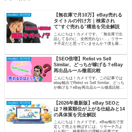
【無在庫で月10万】eBay売れる
ebay輸出 SEO対策
タイトルの付け方｜検索され
て“すぐ売れる”構造を完全解説
こんにちは！カメイです。「無在庫で出
品してるのに、全然売れない…」リサー
チ不足だと思っていませんか？僕も最初
はそうでした。商品は悪くない。相場も
合っている。それでも売れない。でも、
ある時気づいたんです。原因は“タイト
【SEO倍増】Relist vs Sell
ebay輸出 SEO対策
ル”でした。実際にタイト...
Similar、どっちが稼げる？eBay
再出品ルール徹底比較
こんにちは！カメイです。この記事では
ebay輸出でRelist vs Sell Similar、どっち
が稼げる？eBay再出品ルール徹底比較し
ていきたいと思います。ebayで商品を再
出品する方法は2つ、RelistとSell
similar...
【2026年最新版】eBay SEOと
ebay輸出 SEO対策
は？検索順位が上がる仕組みと14
の具体策を完全解説
こんにちは！カメイです。eBay輸出で安
定して売上を伸ばすには、リサーチ力よ
りも前に、検索順位の理解が必要です。