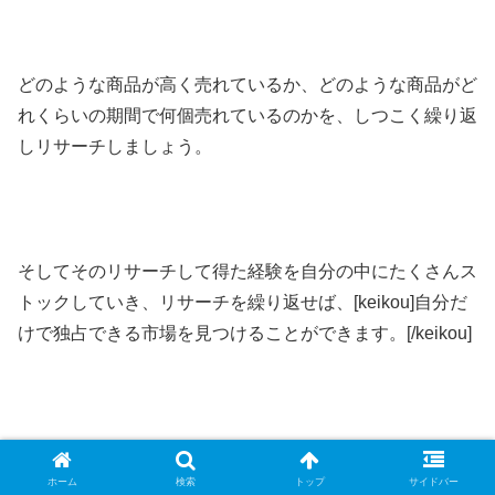
どのような商品が高く売れているか、どのような商品がど
れくらいの期間で何個売れているのかを、しつこく繰り返
しリサーチしましょう。
そしてそのリサーチして得た経験を自分の中にたくさんス
トックしていき、リサーチを繰り返せば、[keikou]自分だ
けで独占できる市場を見つけることができます。[/keikou]
今回紹介したおすすめ商品はそのきっかけを作りやすい商
ホーム
検索
トップ
サイドバー
品なので、まずはここからリサーチを即実行していきまし