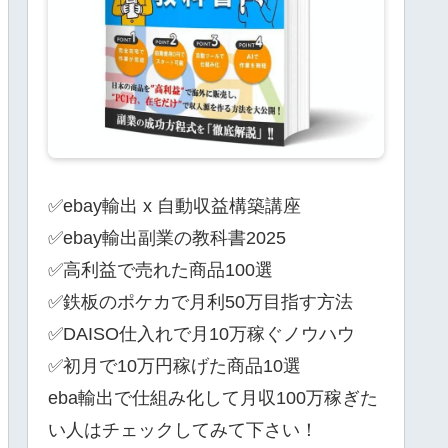
✅ebay輸出 x 自動収益構築講座
✅ebay輸出副業の教科書2025
✅高利益で売れた商品100選
✅鉄板のポケカで月利50万目指す方法
✅DAISO仕入れで月10万稼ぐノウハウ
✅初月で10万円稼げた商品10選
eba輸出で仕組み化して月収100万稼ぎた
い人はチェックしてみて下さい！