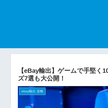
【eBay輸出】ゲームで手堅く
ズ7選も大公開！
ebay輸出 攻略