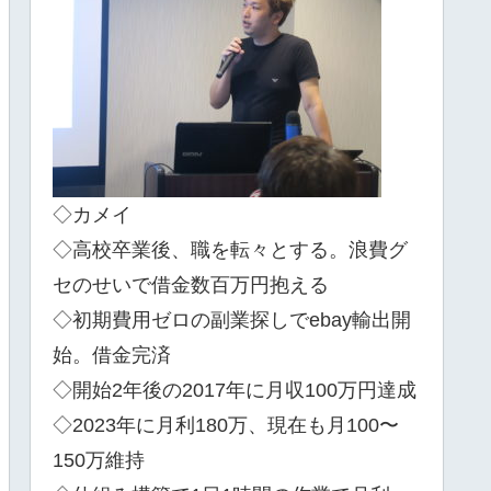
◇カメイ
◇高校卒業後、職を転々とする。浪費グ
セのせいで借金数百万円抱える
◇初期費用ゼロの副業探しでebay輸出開
始。借金完済
◇開始2年後の2017年に月収100万円達成
◇2023年に月利180万、現在も月100〜
150万維持